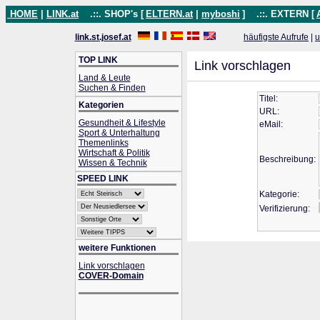
HOME
|
LINK.at
.::. SHOP's [
ELTERN.at
|
myboshi
]
.::. EXTERN [
link.st.josef.at
häufigste Aufrufe
|
u
TOP LINK
Link vorschlagen
Land & Leute
Suchen & Finden
Titel:
Kategorien
URL:
Gesundheit & Lifestyle
eMail:
Sport & Unterhaltung
Themenlinks
Wirtschaft & Politik
Beschreibung:
Wissen & Technik
SPEED LINK
Kategorie:
Verifizierung:
weitere Funktionen
Link vorschlagen
COVER-Domain