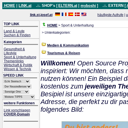
HOME
|
LINK.at
.::. SHOP's [
ELTERN.at
|
myboshi
]
.::. EXTERN [
link.st.josef.at
häufigste Aufrufe
|
u
TOP LINK
HOME
> Sport & Unterhaltung
Land & Leute
> Unterkategorien:
Suchen & Finden
Kategorien
Medien & Kommunikation
Gesundheit &
Lifestyle
Tourismus & Reisen
Sport & Unterhaltung
Themenlinks
Willkomen!
Open Source Proj
Wirtschaft & Politik
Wissen & Technik
inspiriert: Wir möchten, das
SPEED LINK
nutzen können! Ein Beispiel d
kostenlos zum
jeweiligen Th
Besipiel ist unsere einzigartig
Adresse, die perfekt zu dir pa
weitere Funktionen
folgendes Bild:
Link vorschlagen
COVER-Domain