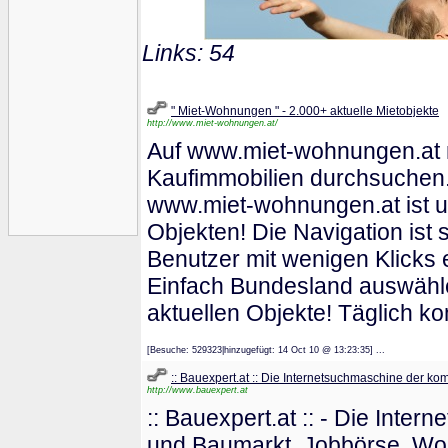
Links: 54
" Miet-Wohnungen " - 2.000+ aktuelle Mietobjekte
http://www.miet-wohnungen.at/
Auf www.miet-wohnungen.at m
Kaufimmobilien durchsuchen.
www.miet-wohnungen.at ist un
Objekten! Die Navigation ist 
Benutzer mit wenigen Klicks 
Einfach Bundesland auswähle
aktuellen Objekte! Täglich 
[Besuche: 529323|hinzugefügt: 14 Oct 10 @ 13:23:35] ...
:: Bauexpert.at :: Die Internetsuchmaschine der ko
http://www.bauexpert.at
:: Bauexpert.at :: - Die Int
und Baumarkt, Jobbörse, Wo