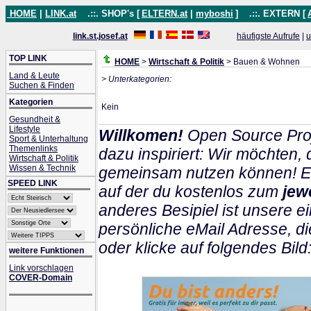
HOME
|
LINK.at
.::. SHOP's [
ELTERN.at
|
myboshi
]
.::. EXTERN [
link.st.josef.at
häufigste Aufrufe
|
u
TOP LINK
HOME
>
Wirtschaft & Politik
> Bauen & Wohnen
Land & Leute
> Unterkategorien:
Suchen & Finden
Kategorien
Kein
Gesundheit &
Lifestyle
Willkomen!
Open Source Proj
Sport & Unterhaltung
Themenlinks
dazu inspiriert: Wir möchten
Wirtschaft & Politik
Wissen & Technik
gemeinsam nutzen können! Ein
SPEED LINK
auf der du kostenlos zum
jew
anderes Besipiel ist unsere ei
persönliche eMail Adresse, di
oder klicke auf folgendes Bild
weitere Funktionen
Link vorschlagen
COVER-Domain