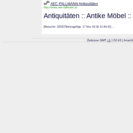
AEC-FALLMANN Antiquitäten
http://www.aec-fallmann.at
Antiquitäten :: Antike Möbel 
[Besuche: 520237|hinzugefügt: 17 Nov 04 @ 21:44:41] ...
Zeitzone GMT
+
1
| 02:43 | Ansch