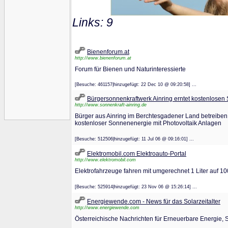
Links: 9
Bienenforum.at
http://www.bienenforum.at
Forum für Bienen und Naturinteressierte
[Besuche: 461157|hinzugefügt: 22 Dec 10 @ 09:20:58] ...
Bürgersonnenkraftwerk Ainring erntet kostenlosen 
http://www.sonnenkraft-ainring.de
Bürger aus Ainring im Berchtesgadener Land betreibe
kostenloser Sonnenenergie mit Photovoltaik Anlagen
[Besuche: 512506|hinzugefügt: 11 Jul 06 @ 09:16:01] ...
Elektromobil.com Elektroauto-Portal
http://www.elektromobil.com
Elektrofahrzeuge fahren mit umgerechnet 1 Liter auf 100
[Besuche: 525914|hinzugefügt: 23 Nov 06 @ 15:26:14] ...
Energiewende.com - News für das Solarzeitalter
http://www.energiewende.com
Österreichische Nachrichten für Erneuerbare Energie,