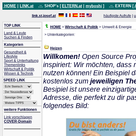
HOME
|
LINK.at
.::. SHOP's [
ELTERN.at
|
myboshi
]
.::. EXTERN [
link.st.josef.at
häufigste Aufrufe
|
u
TOP LINK
HOME
>
Wirtschaft & Politik
> Umwelt & Energie
Land & Leute
> Unterkategorien:
Suchen & Finden
Kategorien
Heizen
Gesundheit &
Willkomen!
Open Source Proj
Lifestyle
Sport & Unterhaltung
inspiriert: Wir möchten, das
Themenlinks
Wirtschaft & Politik
nutzen können! Ein Beispiel d
Wissen & Technik
kostenlos zum
jeweiligen Th
SPEED LINK
Besipiel ist unsere einzigartig
Adresse, die perfekt zu dir pa
folgendes Bild:
weitere Funktionen
Link vorschlagen
COVER-Domain