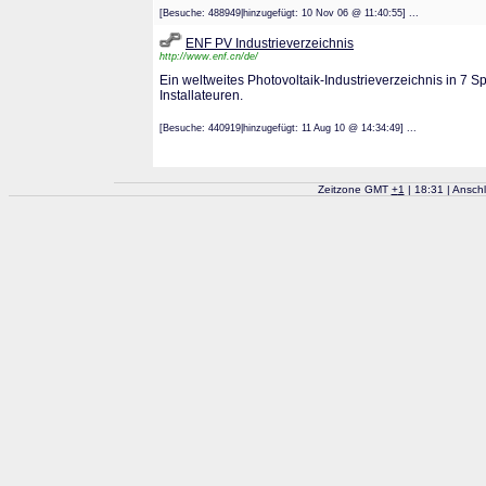
[Besuche: 488949|hinzugefügt: 10 Nov 06 @ 11:40:55] ...
ENF PV Industrieverzeichnis
http://www.enf.cn/de/
Ein weltweites Photovoltaik-Industrieverzeichnis in 7 Sp
Installateuren.
[Besuche: 440919|hinzugefügt: 11 Aug 10 @ 14:34:49] ...
Zeitzone GMT
+
1
| 18:31 | Ansch