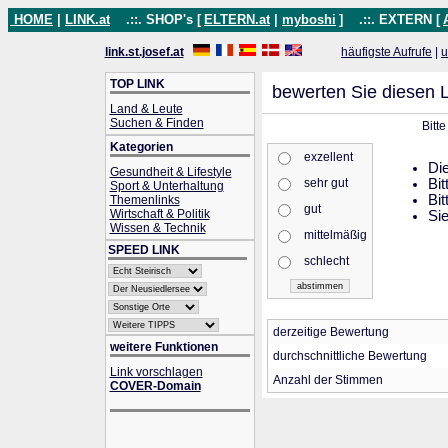
HOME
|
LINK.at
.::. SHOP's [
ELTERN.at
|
myboshi
]
.::. EXTERN [
link.st.josef.at
häufigste Aufrufe
|
u
TOP LINK
bewerten Sie diesen L
Land & Leute
Suchen & Finden
Bitt
Kategorien
exzellent
Die
Gesundheit & Lifestyle
sehr gut
Bit
Sport & Unterhaltung
Bit
Themenlinks
gut
Wirtschaft & Politik
Sie
Wissen & Technik
mittelmäßig
SPEED LINK
schlecht
derzeitige Bewertung
weitere Funktionen
durchschnittliche Bewertung
Link vorschlagen
Anzahl der Stimmen
COVER-Domain