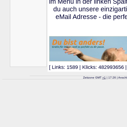
im Menu in der linken Spa
du auch unsere einzigart
eMail Adresse - die perfe
[ Links: 1589 | Klicks: 482993656 |
Zeitzone GMT
+
1
| 17:26 | Ansch