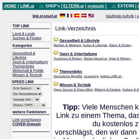
HOME
|
LINK.at
.::. SHOP's [
ELTERN.at
|
myboshi
]
.::. EXTERN [
link.st.josef.at
häufigste Aufrufe
|
u
TOP LINK
Link-Verzeichnis
Land & Leute
Suchen & Finden
Gesundheit & Lifestyle
,
,
...
Kategorien
Medizin & Wellness
Kultur & Lifestyle
Eltern & Kinder
Gesundheit &
Sport & Unterhaltung
Lifestyle
,
,
...
Tourismus & Reisen
Wetter.Aktuell.at
Spiel & Wetten
Sport & Unterhaltung
Themenlinks
Wirtschaft & Politik
Themenlinks
Wissen & Technik
,
,
...
Generische Begriffe
eLearning
bridge.LINK.at
SPEED LINK
Wissen & Technik
,
,
Open Source & Open Mind
Bildung & Karriere
Farben & G
Tipp:
Viele Menschen kl
weitere Funktionen
Link zu einem Thema, dass
Link vorschlagen
du kostenlos 
COVER-Domain
vorschlägst, den wir dann