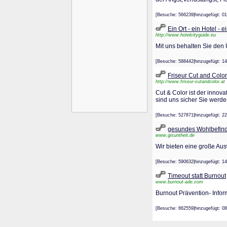
[Besuche: 566239|hinzugefügt
Ein Ort - ein Hotel - 
http://www.hotelcityguide.eu
Mit uns behalten Sie den 
[Besuche: 588442|hinzugefügt
Friseur Cut and Color
http://www.friseur-cutandcolor.at
Cut & Color ist der innova
sind uns sicher Sie werde
[Besuche: 527871|hinzugefügt
gesundes Wohlbefin
www.gisuntheit.de
Wir bieten eine große Au
[Besuche: 590632|hinzugefügt
Timeout statt Burnout
www.burnout-ade.com
Burnout Prävention- Info
[Besuche: 662559|hinzugefügt