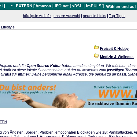
hi
]
.::. EXTERN [
Amazon
|
IFO.net
|
xDSL
|
imPULS
]
Wählen und auf
häufigste Aufrufe
|
unsere Auswahl
|
neueste Links
|
Top-Tipps
Lifestyle
Freizeit & Hobby
Medizin & Wellness
rojekte und die
Open Source Kultur
haben uns dazu inspiriert: Wir möchten, da
l dafür ist diese lokale Suchmaschine, auf der du kostenlos zum
jeweiligen Thema
:
Gratis für immer:
Deine persönliche eMail Adresse, die perfekt zu dir passt. Sieh
UTEN
 von Ängsten, Sorgen, Phobien, emotionalen Blockaden wie zB: Panikattacken, Angs
lugangst, Zahnarztangst, Höhenangst, Prüfungsangst, Todesangst, Existenzangst, ...