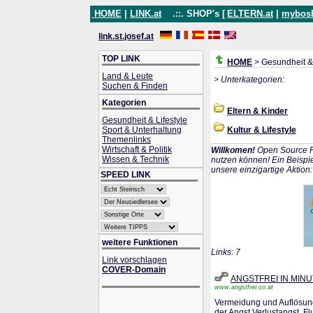
HOME
|
LINK.at
.::. SHOP's [
ELTERN.at
|
mybos
link.st.josef.at
TOP LINK
HOME
> Gesundheit & 
Land & Leute
> Unterkategorien:
Suchen & Finden
Kategorien
Eltern & Kinder
Gesundheit & Lifestyle
Sport & Unterhaltung
Kultur & Lifestyle
Themenlinks
Wirtschaft & Politik
Willkomen!
Open Source P
Wissen & Technik
nutzen können! Ein Beispie
unsere einzigartige Aktion
SPEED LINK
weitere Funktionen
Links: 7
Link vorschlagen
COVER-Domain
ANGSTFREI IN MIN
www.angstfrei.co.at
Vermeidung und Auflösung
der Angst,Verlustangst, F