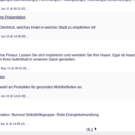
: 01 Jun 11 @ 09:31:02] ...
eine Präsentation
Überblick, welches Hotel in welcher Stadt zu empfehlen ist!
: 14 Jun 10 @ 14:56:50] ...
tive Friseur. Lassen Sie sich inspirieren und veredeln Sie Ihre Haare. Egal ob Haar
n Ihren Aufenthalt in unserem Salon genießen.
: 22 May 13 @ 08:16:18] ...
den
swahl an Produkten für gesundes Wohlbefinden an.
: 14 Jun 10 @ 14:41:00] ...
rmation- Burnout Selbsthilfegruppe- Reiki Energiebehandlung
: 08 Apr 11 @ 14:06:12] ...
[
1
]
2