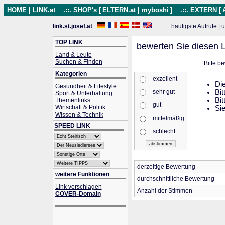
HOME
|
LINK.at
.::. SHOP's [
ELTERN.at
|
myboshi
]
.::. EXTERN [
link.st.josef.at
häufigste Aufrufe
|
u
TOP LINK
bewerten Sie diesen L
Land & Leute
Suchen & Finden
Bitte b
Kategorien
exzellent
Die
Gesundheit & Lifestyle
sehr gut
Bit
Sport & Unterhaltung
Bit
Themenlinks
gut
Wirtschaft & Politik
Sie
Wissen & Technik
mittelmäßig
SPEED LINK
schlecht
derzeitige Bewertung
weitere Funktionen
durchschnittliche Bewertung
Link vorschlagen
Anzahl der Stimmen
COVER-Domain