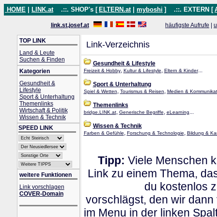
HOME
|
LINK.at
.::. SHOP's [
ELTERN.at
|
myboshi
]
.::. EXTERN [
link.st.josef.at
häufigste Aufrufe
|
u
TOP LINK
Link-Verzeichnis
Land & Leute
Suchen & Finden
Gesundheit & Lifestyle
,
,
...
Kategorien
Freizeit & Hobby
Kultur & Lifestyle
Eltern & Kinder
Gesundheit &
Sport & Unterhaltung
Lifestyle
,
,
Spiel & Wetten
Tourismus & Reisen
Medien & Kommunikat
Sport & Unterhaltung
Themenlinks
Themenlinks
Wirtschaft & Politik
,
,
...
bridge.LINK.at
Generische Begriffe
eLearning
Wissen & Technik
Wissen & Technik
SPEED LINK
,
,
Farben & Gefühle
Forschung & Technologie
Bildung & Kar
Tipp:
Viele Menschen kl
Link zu einem Thema, dass
weitere Funktionen
du kostenlos 
Link vorschlagen
COVER-Domain
vorschlägst, den wir dann
im Menu in der linken Spa