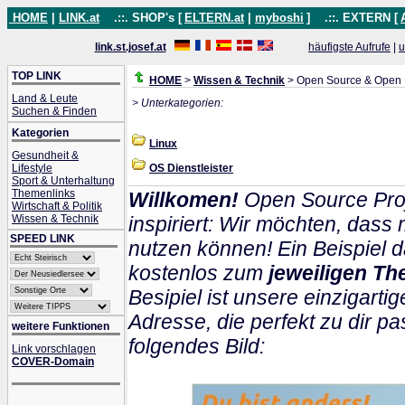
HOME
|
LINK.at
.::. SHOP's [
ELTERN.at
|
myboshi
]
.::. EXTERN [
link.st.josef.at
häufigste Aufrufe
|
u
TOP LINK
HOME
>
Wissen & Technik
> Open Source & Open
Land & Leute
> Unterkategorien:
Suchen & Finden
Kategorien
Linux
Gesundheit &
Lifestyle
OS Dienstleister
Sport & Unterhaltung
Themenlinks
Willkomen!
Open Source Proj
Wirtschaft & Politik
Wissen & Technik
inspiriert: Wir möchten, das
SPEED LINK
nutzen können! Ein Beispiel d
kostenlos zum
jeweiligen Th
Besipiel ist unsere einzigartig
Adresse, die perfekt zu dir pa
weitere Funktionen
folgendes Bild:
Link vorschlagen
COVER-Domain