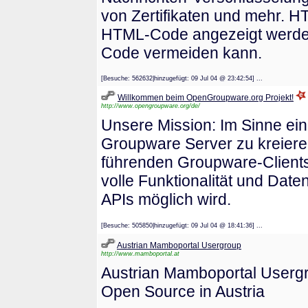
von Zertifikaten und mehr. 
HTML-Code angezeigt werden
Code vermeiden kann.
[Besuche: 562632|hinzugefügt: 09 Jul 04 @ 23:42:54] ...
Willkommen beim OpenGroupware.org Projekt!
http://www.opengroupware.org/de/
Unsere Mission: Im Sinne e
Groupware Server zu kreiere
führenden Groupware-Clients
volle Funktionalität und Date
APIs möglich wird.
[Besuche: 505850|hinzugefügt: 09 Jul 04 @ 18:41:36] ...
Austrian Mamboportal Usergroup
http://www.mamboportal.at
Austrian Mamboportal Usergr
Open Source in Austria