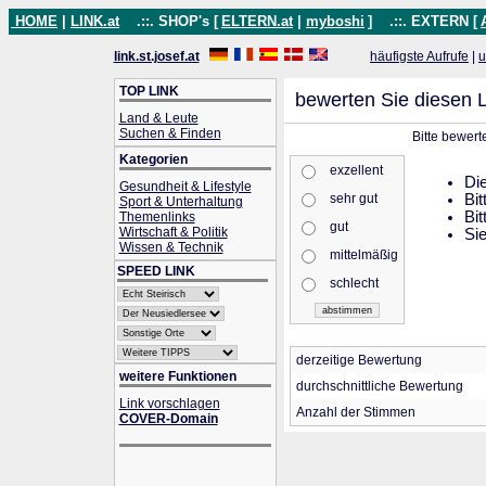
HOME
|
LINK.at
.::. SHOP's [
ELTERN.at
|
myboshi
]
.::. EXTERN [
link.st.josef.at
häufigste Aufrufe
|
u
TOP LINK
bewerten Sie diesen L
Land & Leute
Suchen & Finden
Bitte bewert
Kategorien
exzellent
Die
Gesundheit & Lifestyle
sehr gut
Bit
Sport & Unterhaltung
Bit
Themenlinks
gut
Wirtschaft & Politik
Sie
Wissen & Technik
mittelmäßig
SPEED LINK
schlecht
derzeitige Bewertung
weitere Funktionen
durchschnittliche Bewertung
Link vorschlagen
Anzahl der Stimmen
COVER-Domain