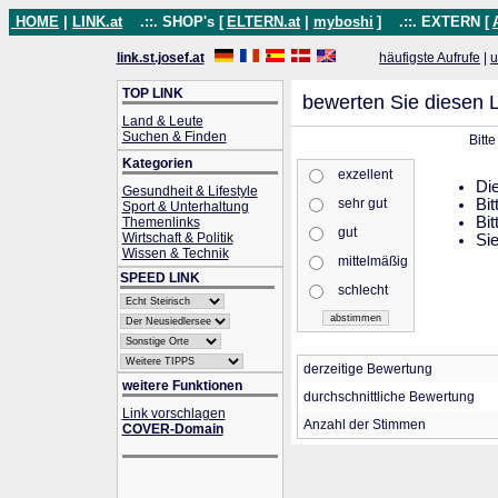
HOME
|
LINK.at
.::. SHOP's [
ELTERN.at
|
myboshi
]
.::. EXTERN [
link.st.josef.at
häufigste Aufrufe
|
u
TOP LINK
bewerten Sie diesen L
Land & Leute
Suchen & Finden
Bitt
Kategorien
exzellent
Die
Gesundheit & Lifestyle
sehr gut
Bit
Sport & Unterhaltung
Bit
Themenlinks
gut
Wirtschaft & Politik
Sie
Wissen & Technik
mittelmäßig
SPEED LINK
schlecht
derzeitige Bewertung
weitere Funktionen
durchschnittliche Bewertung
Link vorschlagen
Anzahl der Stimmen
COVER-Domain