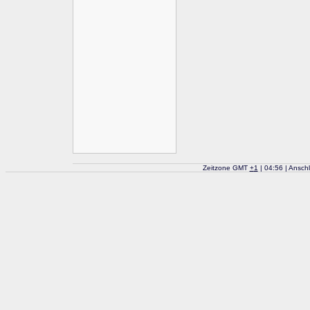
Zeitzone GMT
+
1
| 04:56 | Ansch