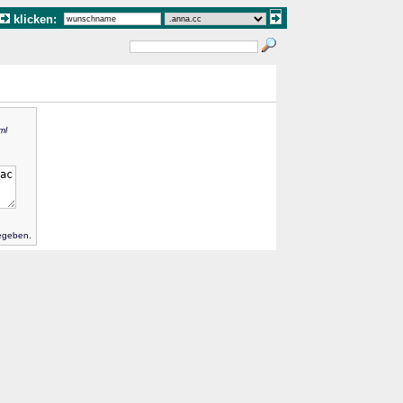
klicken:
ml
gegeben.