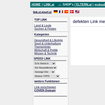
HOME
|
LINK.at
.::. SHOP's [
ELTERN.at
|
mybos
link.st.josef.at
TOP LINK
defekten Link me
Land & Leute
Suchen & Finden
Kategorien
Gesundheit & Lifestyle
Sport & Unterhaltung
Themenlinks
Wirtschaft & Politik
Wissen & Technik
SPEED LINK
weitere Funktionen
Link vorschlagen
COVER-Domain