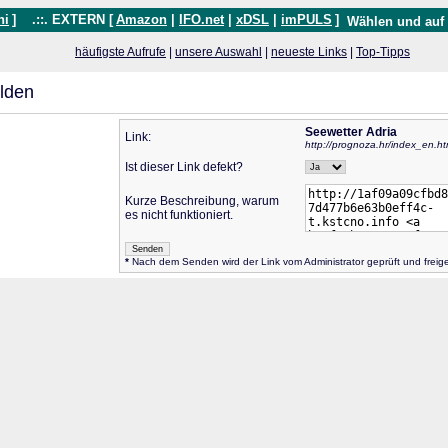
hi
]
.::. EXTERN [
Amazon
|
IFO.net
|
xDSL
|
imPULS
]
Wählen und auf
häufigste Aufrufe
|
unsere Auswahl
|
neueste Links
|
Top-Tipps
lden
Seewetter Adria
Link:
http://prognoza.hr/index_en.ht
Ist dieser Link defekt?
Kurze Beschreibung, warum
es nicht funktioniert.
*
Nach dem Senden wird der Link vom Administrator geprüft und frei