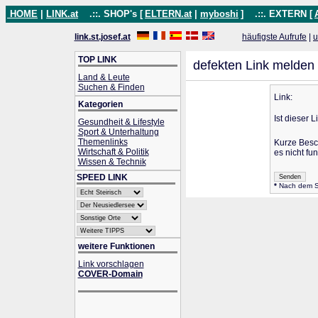
HOME
|
LINK.at
.::. SHOP's [
ELTERN.at
|
myboshi
]
.::. EXTERN [
link.st.josef.at
häufigste Aufrufe
|
u
TOP LINK
defekten Link melden
Land & Leute
Suchen & Finden
Link:
Kategorien
Ist dieser L
Gesundheit & Lifestyle
Sport & Unterhaltung
Themenlinks
Kurze Besc
Wirtschaft & Politik
es nicht fun
Wissen & Technik
SPEED LINK
*
Nach dem Se
weitere Funktionen
Link vorschlagen
COVER-Domain