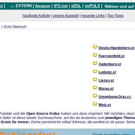
hi
]
.::. EXTERN [
Amazon
|
IFO.net
|
xDSL
|
imPULS
]
Wählen und auf
häufigste Aufrufe
|
unsere Auswahl
|
neueste Links
|
Top-Tipps
e
> Echt Steirisch
Deutschlandsberg.st
Fuerstenfeld.st
Judenburg.st
Leibnitz.st
Liezen.st
Murau.st
Umgebung.Graz.cc
Weiz.st
rojekte und die
Open Source Kultur
haben uns dazu inspiriert: Wir möchten, da
l dafür ist diese lokale Suchmaschine, auf der du kostenlos zum
jeweiligen Thema
:
Gratis für immer:
Deine persönliche eMail Adresse, die perfekt zu dir passt. Sieh