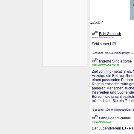
Links: 4
Echt Steirisch
www.hitzendorf.at
Echt super HP!
[Besuche: 552343|hinzugefügt:
find-me Singlebörse
http://www.find-me.at
Ziel von find-me.at ist e
Anzeige ein Bild von Ihne
einen passenden Partner z
Regeln entspricht wird gel
anderen Menschen suchen 
Inserenten und Suchende. 
Börsen, die ja schliessli
mit und sind Sie ein Teil d
[Besuche: 1004948|hinzugefüg
Landjugend Paldau
www.ljpaldau.at
Der Jugendverein LJ - Pal