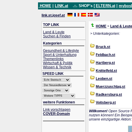
HOME
|
LINK.at
.::. SHOP's [
ELTERN.at
|
mybos
link.st.josef.at
TOP LINK
HOME
>
Land & Leut
Land & Leute
> Unterkategorien:
Suchen & Finden
Kategorien
Bruck.st
Gesundheit & Lifestyle
Sport & Unterhaltung
Feldbach.st
Themenlinks
Hartberg.st
Wirtschaft & Politik
Wissen & Technik
Knittelfeld.st
SPEED LINK
Leoben.st
Muerzzuschlag.st
Radkersburg.st
weitere Funktionen
Voitsberg.st
Link vorschlagen
Willkomen!
Open Source P
COVER-Domain
nutzen können! Ein Beispie
unsere einzigartige Aktion