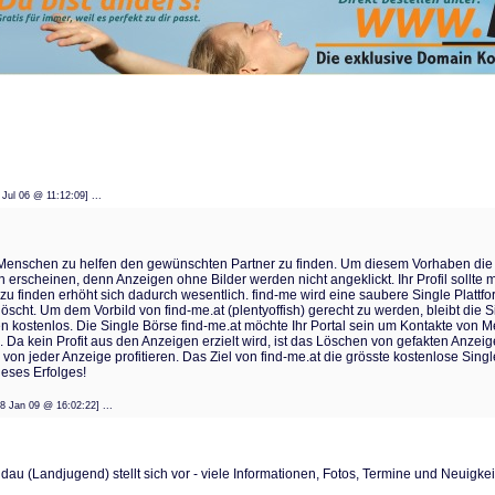
 11 Jul 06 @ 11:12:09] ...
s, Menschen zu helfen den gewünschten Partner zu finden. Um diesem Vorhaben die 
n erscheinen, denn Anzeigen ohne Bilder werden nicht angeklickt. Ihr Profil sollte 
u finden erhöht sich dadurch wesentlich. find-me wird eine saubere Single Plattf
öscht. Um dem Vorbild von find-me.at (plentyoffish) gerecht zu werden, bleibt die S
kostenlos. Die Single Börse find-me.at möchte Ihr Portal sein um Kontakte von 
Da kein Profit aus den Anzeigen erzielt wird, ist das Löschen von gefakten Anzeig
ch von jeder Anzeige profitieren. Das Ziel von find-me.at die grösste kostenlose 
ieses Erfolges!
t: 28 Jan 09 @ 16:02:22] ...
dau (Landjugend) stellt sich vor - viele Informationen, Fotos, Termine und Neuigke