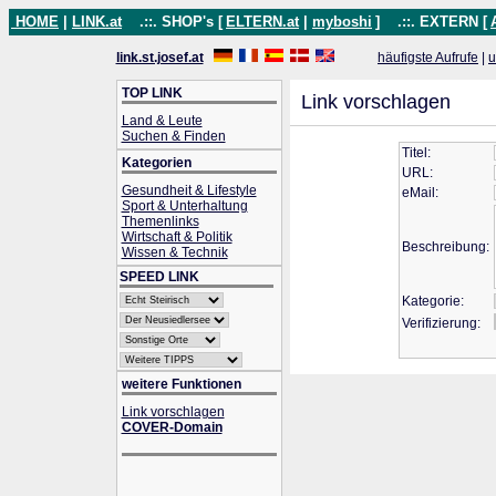
HOME
|
LINK.at
.::. SHOP's [
ELTERN.at
|
myboshi
]
.::. EXTERN [
link.st.josef.at
häufigste Aufrufe
|
u
TOP LINK
Link vorschlagen
Land & Leute
Suchen & Finden
Titel:
Kategorien
URL:
Gesundheit & Lifestyle
eMail:
Sport & Unterhaltung
Themenlinks
Wirtschaft & Politik
Beschreibung:
Wissen & Technik
SPEED LINK
Kategorie:
Verifizierung:
weitere Funktionen
Link vorschlagen
COVER-Domain