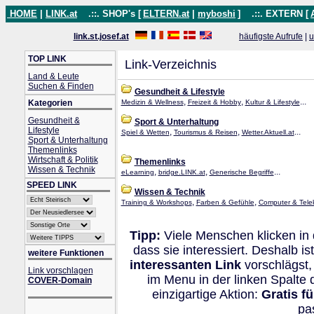
HOME
|
LINK.at
.::. SHOP's [
ELTERN.at
|
myboshi
]
.::. EXTERN [
link.st.josef.at
häufigste Aufrufe
|
u
TOP LINK
Link-Verzeichnis
Land & Leute
Suchen & Finden
Gesundheit & Lifestyle
,
,
...
Kategorien
Medizin & Wellness
Freizeit & Hobby
Kultur & Lifestyle
Gesundheit &
Sport & Unterhaltung
Lifestyle
,
,
...
Spiel & Wetten
Tourismus & Reisen
Wetter.Aktuell.at
Sport & Unterhaltung
Themenlinks
Wirtschaft & Politik
Themenlinks
Wissen & Technik
,
,
...
eLearning
bridge.LINK.at
Generische Begriffe
SPEED LINK
Wissen & Technik
,
,
Training & Workshops
Farben & Gefühle
Computer & Tele
Tipp:
Viele Menschen klicken in
dass sie interessiert. Deshalb 
weitere Funktionen
interessanten Link
vorschlägst,
Link vorschlagen
im Menu in der linken Spalte
COVER-Domain
einzigartige Aktion:
Gratis f
pa