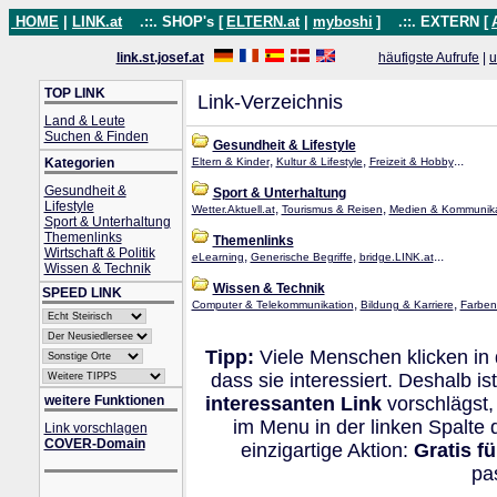
HOME
|
LINK.at
.::. SHOP's [
ELTERN.at
|
myboshi
]
.::. EXTERN [
link.st.josef.at
häufigste Aufrufe
|
u
TOP LINK
Link-Verzeichnis
Land & Leute
Suchen & Finden
Gesundheit & Lifestyle
,
,
...
Kategorien
Eltern & Kinder
Kultur & Lifestyle
Freizeit & Hobby
Gesundheit &
Sport & Unterhaltung
Lifestyle
,
,
Wetter.Aktuell.at
Tourismus & Reisen
Medien & Kommunika
Sport & Unterhaltung
Themenlinks
Themenlinks
Wirtschaft & Politik
,
,
...
eLearning
Generische Begriffe
bridge.LINK.at
Wissen & Technik
Wissen & Technik
SPEED LINK
,
,
Computer & Telekommunikation
Bildung & Karriere
Farben
Tipp:
Viele Menschen klicken in
dass sie interessiert. Deshalb 
weitere Funktionen
interessanten Link
vorschlägst,
im Menu in der linken Spalte
Link vorschlagen
COVER-Domain
einzigartige Aktion:
Gratis f
pa